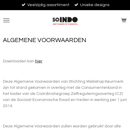
Veelzijdig assortiment
Unieke designs
Ga
direct
naar
de
hoofdinhoud
ALGEMENE VOORWAARDEN
Downloaden kan
hier
Deze Algemene Voorwaarden van Stichting Webshop Keurmerk
zijn tot stand gekomen in overleg met de Consumentenbond in
het kader van de Coördinatiegroep Zelfreguleringsoverleg (CZ)
van de Sociaal-Economische Raad en treden in werking per 1 juni
2014.
Deze Algemene Voorwaarden zullen worden gebruikt door alle