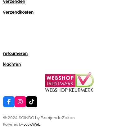
verzenden
verzendkosten
retourneren
klachten
F
I
T
a
n
i
c
s
k
© 2024 SOINDO by BoeijendeZaken
e
t
T
b
a
o
Powered by
JouwWeb
o
g
k
o
r
k
a