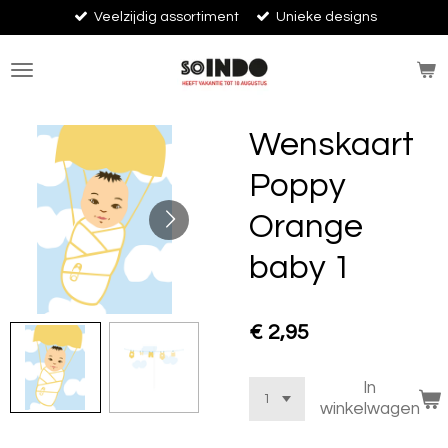
Veelzijdig assortiment
Unieke designs
Ga
direct
naar
de
hoofdinhoud
Wenskaart
Poppy
Orange
baby 1
€ 2,95
In
winkelwagen