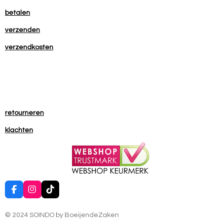
betalen
verzenden
verzendkosten
retourneren
klachten
F
I
T
a
n
i
c
s
k
© 2024 SOINDO by BoeijendeZaken
e
t
T