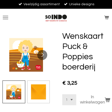
Veelzijdig assortiment
Unieke designs
Ga
direct
naar
de
hoofdinhoud
Wenskaart
Puck &
Poppies
boerderij
€ 3,25
In
winkelwagen