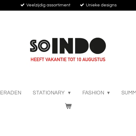
Veelzijdig assortiment
Unieke designs
IERADEN
STATIONARY
FASHION
SUMM