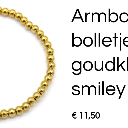
Armb
bolletj
goudkl
smiley
€ 11,50