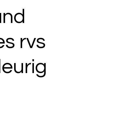
and
es rvs
eurig