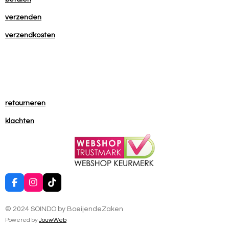
verzenden
verzendkosten
retourneren
klachten
F
I
T
a
n
i
c
s
k
© 2024 SOINDO by BoeijendeZaken
e
t
T
b
a
o
Powered by
JouwWeb
o
g
k