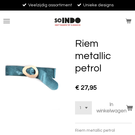
Veelzijdig assortiment
Unieke designs
Ga
direct
naar
de
hoofdinhoud
Riem
metallic
petrol
€ 27,95
In
winkelwagen
Riem metallic petrol