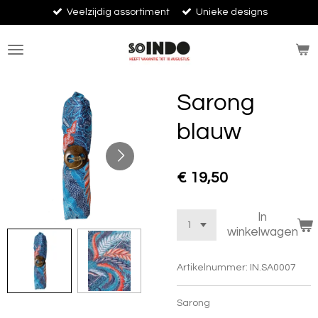
Veelzijdig assortiment
Unieke designs
Ga
direct
naar
de
hoofdinhoud
Sarong
blauw
€ 19,50
In
winkelwagen
Artikelnummer:
IN.SA0007
Sarong