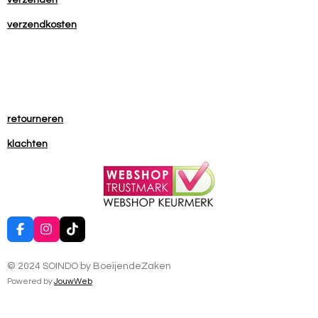
verzenden
verzendkosten
retourneren
klachten
F
I
T
a
n
i
c
s
k
© 2024 SOINDO by BoeijendeZaken
e
t
T
b
a
o
Powered by
JouwWeb
o
g
k
o
r
k
a