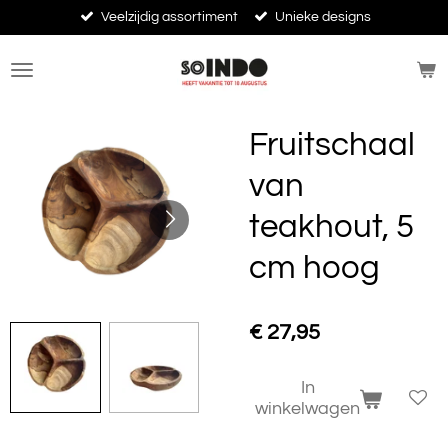
Veelzijdig assortiment
Unieke designs
Ga
direct
naar
de
hoofdinhoud
Fruitschaal
van
teakhout, 5
cm hoog
€ 27,95
In
winkelwagen