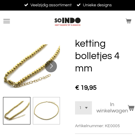
Veelzijdig assortiment
Unieke designs
Ga
direct
naar
de
hoofdinhoud
ketting
bolletjes 4
mm
€ 19,95
In
winkelwagen
Artikelnummer:
KE0005