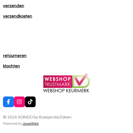
verzenden
verzendkosten
retourneren
klachten
F
I
T
a
n
i
c
s
k
© 2024 SOINDO by BoeijendeZaken
e
t
T
b
a
o
Powered by
JouwWeb
o
g
k
o
r