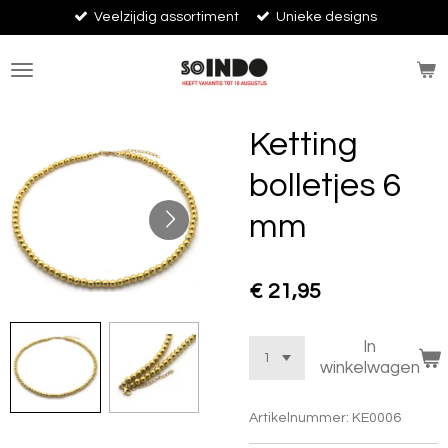
Veelzijdig assortiment
Unieke designs
Ga
direct
naar
de
hoofdinhoud
Ketting
bolletjes 6
mm
€ 21,95
In
winkelwagen
Artikelnummer:
KE0006