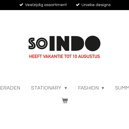
Veelzijdig assortiment
Unieke designs
IERADEN
STATIONARY
FASHION
SUMM