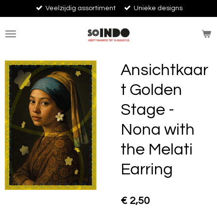
Veelzijdig assortiment
Unieke designs
Ga
direct
naar
de
hoofdinhoud
Ansichtkaar
t Golden
Stage -
Nona with
the Melati
Earring
€ 2,50