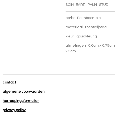
SOIN_EARR_PALM_STUD
oorbel Palmboompje
materiaal : roestvrijstaal
kleur : goudkleurig
afmetingen :
0.6cm x 0.75cm
x 2cm
contact
algemene voorwaarden
herroepingsformulier
privacy policy