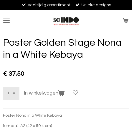
Veelzijdig assortiment
Unieke designs
Ga
direct
naar
de
hoofdinhoud
Poster Golden Stage Nona
in a White Kebaya
€ 37,50
In winkelwagen
Poster Nona in a White Kebaya
formaat: A2 (42 x 59,4 cm)